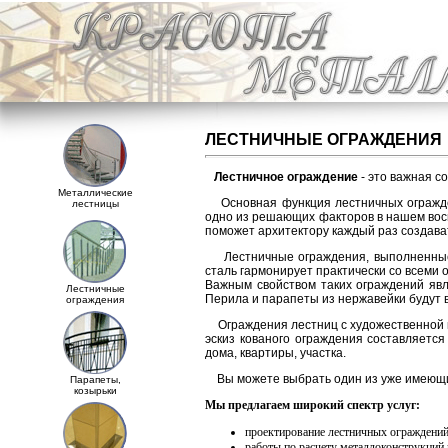
ЛЕСТНИЧНЫЕ ОГРАЖДЕНИЯ
Лестничное ограждение
- это важная с
Металлические
Основная функция лестничных огражден
лестницы
одно из решающих факторов в нашем вос
поможет архитектору каждый раз создава
Лестничные ограждения, выполненные 
сталь гармонирует практически со всеми
Важным свойством таких ограждений явля
Лестничные
Перила и парапеты из нержавейки будут 
ограждения
Ограждения лестниц с художественной к
эскиз кованого ограждения составляетс
дома, квартиры, участка.
Вы можете выбрать один из уже имеющих
Парапеты,
козырьки
Мы предлагаем широкий спектр услуг:
проектирование лестничных ограждений
работы по расчету металлоконструкций 