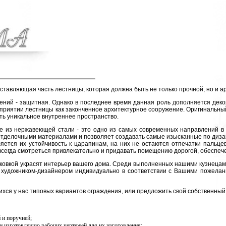
оставляющая часть лестницы, которая должна быть не только прочной, но и 
ий - защитная. Однако в последнее время данная роль дополняется деко
приятии лестницы как законченное архитектурное сооружение. Оригинальны
ть уникальное внутреннее пространство.
из нержавеющей стали - это одно из самых современных направлений в 
 отделочными материалами и позволяет создавать самые изысканные по диза
ется их устойчивость к царапинам, на них не остаются отпечатки пальцев,
всегда смотреться привлекательно и придавать помещению дорогой, обеспеч
овкой украсят интерьер вашего дома. Среди выполненных нашими кузнецами
я художником-дизайнером индивидуально в соответствии с Вашими пожела
ся у нас типовых вариантов ограждения, или предложить свой собственный 
 и поручней;
и изготовлению рабочих чертежей для их изготовления;